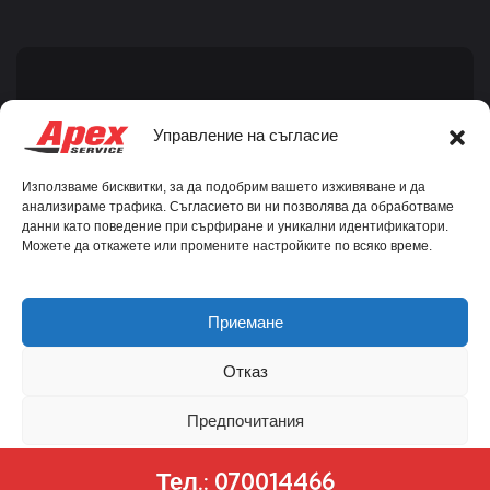
Aбонирайте се за новини
Управление на съгласие
Използваме бисквитки, за да подобрим вашето изживяване и да
анализираме трафика. Съгласието ви ни позволява да обработваме
данни като поведение при сърфиране и уникални идентификатори.
Можете да откажете или промените настройките по всяко време.
Съгласен съм с
общите условия.
Приемане
Отказ
Предпочитания
© Copyright 2023 Апекс Сервиз
Дизайн и реклама F4D
Тел.: 070014466
Бисквитки
Политика за поверителност
За нас