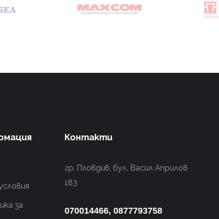
рмация
Контакти
гр. Пловдив, бул. Васил Априлов
183
условия
ика за
070014466, 0877793758