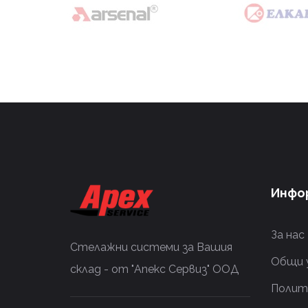
Инфо
За нас
Стелажни системи за Вашия
Общи 
склад - от "Апекс Сервиз" ООД
Полит