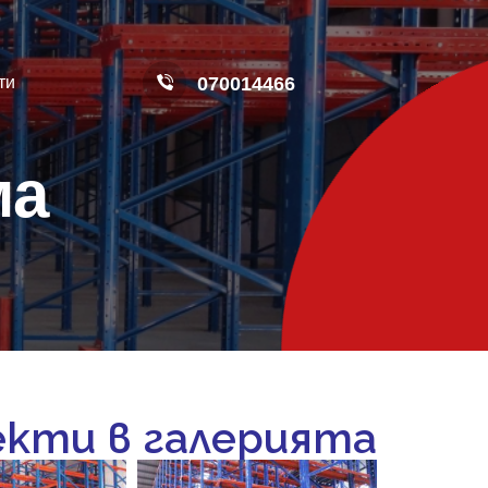
ти
070014466
ма
екти в галерията