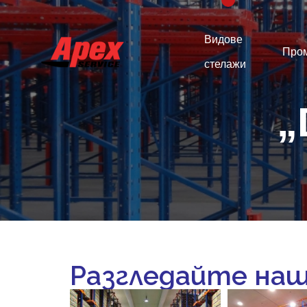
Видове
Про
стелажи
„
Разгледайте наш