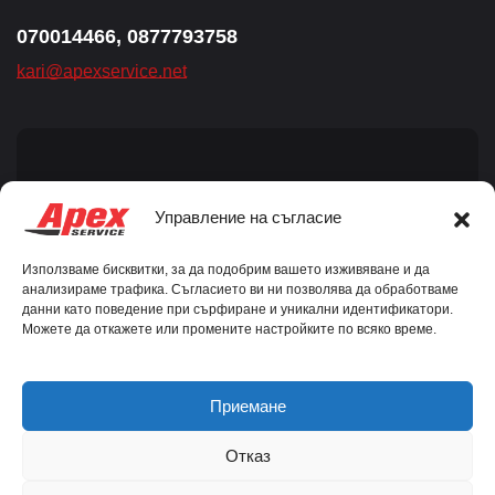
070014466, 0877793758
kari@apexservice.net
Aбонирайте се за новини
Управление на съгласие
Използваме бисквитки, за да подобрим вашето изживяване и да
анализираме трафика. Съгласието ви ни позволява да обработваме
данни като поведение при сърфиране и уникални идентификатори.
Можете да откажете или промените настройките по всяко време.
Съгласен съм с
общите условия.
Приемане
Отказ